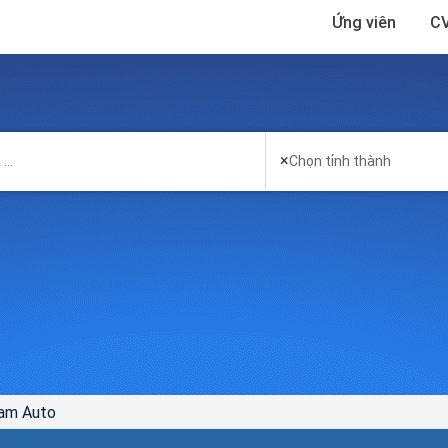
Ứng viên
CV
×
Chọn tỉnh thành
am Auto