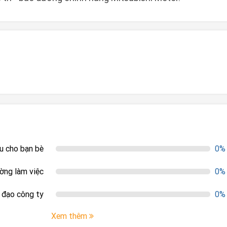
ệu cho bạn bè
0%
ường làm việc
0%
h đạo công ty
0%
Xem thêm