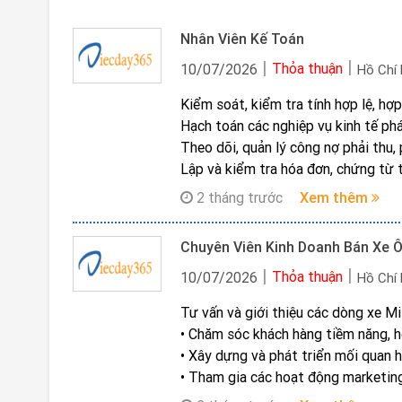
Nhân Viên Kế Toán
Thỏa thuận
10/07/2026
Hồ Chí
Kiểm soát, kiểm tra tính hợp lệ, hợ
Hạch toán các nghiệp vụ kinh tế ph
Theo dõi, quản lý công nợ phải thu, p
Lập và kiểm tra hóa đơn, chứng từ 
Tổng hợp số liệu, lập báo cáo kế to
2 tháng trước
Xem thêm
Theo dõi tình hình thu – chi, quản l
Chuyên Viên Kinh Doanh Bán Xe 
Thỏa thuận
10/07/2026
Hồ Chí
Tư vấn và giới thiệu các dòng xe M
• Chăm sóc khách hàng tiềm năng, h
• Xây dựng và phát triển mối quan 
• Tham gia các hoạt động marketing