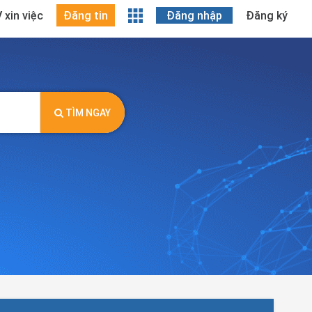
 xin việc
Đăng tin
Đăng nhập
Đăng ký
TÌM NGAY