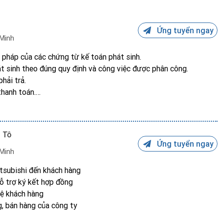
Ứng tuyển ngay
 Minh
p pháp của các chứng từ kế toán phát sinh.
át sinh theo đúng quy định và công việc được phân công.
hải trả.
thanh toán.
án định kỳ theo yêu cầu của Ban lãnh đạo.
ý quỹ tiền mặt và các khoản thanh toán.
Ô Tô
Ứng tuyển ngay
 Minh
itsubishi đến khách hàng
ỗ trợ ký kết hợp đồng
hệ khách hàng
, bán hàng của công ty