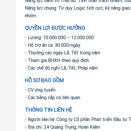
Năng lực hành vi/Thái độ: Tinh thần trách nhiệm, thái
Năng lực chung: Tư duy Logic tích cực, kỹ năng giao 
nhóm
QUYỀN LỢI ĐƯỢC HƯỞNG
- Lương: 10.000.000 – 12.000.000
- Hỗ trợ ăn ca: 30.000/ngày
- Thưởng các ngày Lễ, Tết trong năm
- Tham gia BHXH theo quy định
- Các chế độ nghỉ Lễ, Tết, Phép năm
HỒ SƠ BAO GỒM
- CV ứng tuyển
- Các bằng cấp có liên quan.
THÔNG TIN LIÊN HỆ
- Người liên hệ: Công ty Cổ phần Phát triển Đầu tư
- Địa chỉ: 24 Quang Trung, Hoàn Kiếm