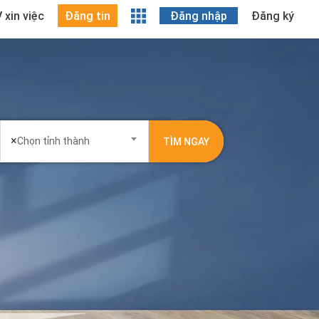
 xin việc
Đăng tin
Đăng nhập
Đăng ký
×
Chọn tỉnh thành
TÌM NGAY