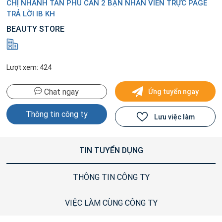
CHỊ NHÁNH TÂN PHÚ CẦN 2 BẠN NHÂN VIÊN TRỰC PAGE
TRẢ LỜI IB KH
BEAUTY STORE
Lượt xem: 424
Chat ngay
Ứng tuyển ngay
Thông tin công ty
Lưu việc làm
TIN TUYỂN DỤNG
THÔNG TIN CÔNG TY
VIỆC LÀM CÙNG CÔNG TY