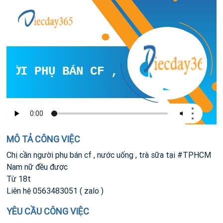
ƯỜI PHỤ BÁN CF , NƯỚC UỐNG , TRÀ
MÔ TẢ CÔNG VIỆC
Chị cần người phụ bán cf , nước uống , trà sữa tại #TPHCM
Nam nữ đều được
Từ 18t
Liên hệ 0563483051 ( zalo )
YÊU CẦU CÔNG VIỆC