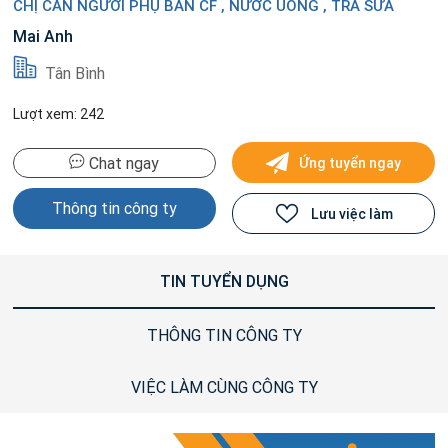
CHỊ CẦN NGƯỜI PHỤ BÁN CF , NƯỚC UỐNG , TRÀ SỮA
Mai Anh
Tân Bình
Lượt xem: 242
Chat ngay
Ứng tuyển ngay
Thông tin công ty
Lưu việc làm
TIN TUYỂN DỤNG
THÔNG TIN CÔNG TY
VIỆC LÀM CÙNG CÔNG TY