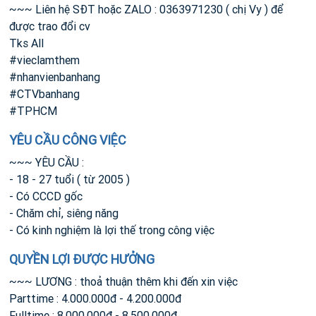
~~~ Liên hệ SĐT hoặc ZALO : 0363971230 ( chị Vy ) để
được trao đổi cv
Tks All
#vieclamthem
#nhanvienbanhang
#CTVbanhang
#TPHCM
YÊU CẦU CÔNG VIỆC
~~~ YÊU CẦU :
- 18 - 27 tuổi ( từ 2005 )
- Có CCCD gốc
- Chăm chỉ, siêng năng
- Có kinh nghiệm là lợi thế trong công việc
QUYỀN LỢI ĐƯỢC HƯỞNG
~~~ LƯƠNG : thoả thuận thêm khi đến xin việc
Parttime : 4.000.000đ - 4.200.000đ
Fulltime : 8.000.000đ - 8.500.000đ