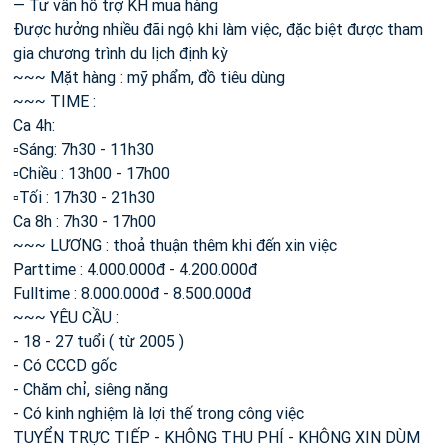
— Tư vẫn hỗ trợ KH mua hàng
Được hưởng nhiều đãi ngộ khi làm việc, đặc biệt được tham
gia chương trình du lịch định kỳ
~~~ Mặt hàng : mỹ phẩm, đồ tiêu dùng
~~~ TIME :
Ca 4h:
▫️Sáng: 7h30 - 11h30
▫️Chiều : 13h00 - 17h00
▫️Tối : 17h30 - 21h30
Ca 8h : 7h30 - 17h00
~~~ LƯƠNG : thoả thuận thêm khi đến xin việc
Parttime : 4.000.000đ - 4.200.000đ
Fulltime : 8.000.000đ - 8.500.000đ
~~~ YÊU CẦU :
- 18 - 27 tuổi ( từ 2005 )
- Có CCCD gốc
- Chăm chỉ, siêng năng
- Có kinh nghiệm là lợi thế trong công việc
TUYỂN TRỰC TIẾP - KHÔNG THU PHÍ - KHÔNG XIN DÙM