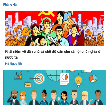
Phùng Hà
Khái niệm về dân chủ và chế độ dân chủ xã hội chủ nghĩa ở
nước ta
Hà Ngọc Nhi