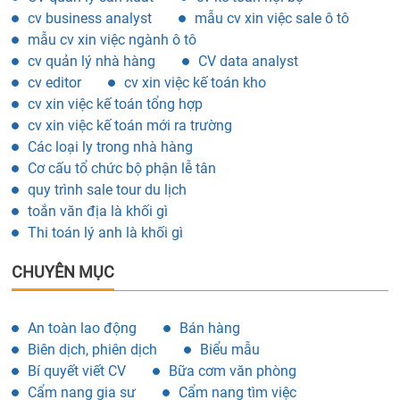
cv business analyst
mẫu cv xin việc sale ô tô
mẫu cv xin việc ngành ô tô
cv quản lý nhà hàng
CV data analyst
cv editor
cv xin việc kế toán kho
cv xin việc kế toán tổng hợp
cv xin việc kế toán mới ra trường
Các loại ly trong nhà hàng
Cơ cấu tổ chức bộ phận lễ tân
quy trình sale tour du lịch
toắn văn địa là khối gì
Thi toán lý anh là khối gì
CHUYÊN MỤC
An toàn lao động
Bán hàng
Biên dịch, phiên dịch
Biểu mẫu
Bí quyết viết CV
Bữa cơm văn phòng
Cẩm nang gia sư
Cẩm nang tìm việc