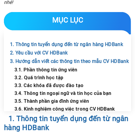
nhé!
MỤC LỤC
1. Thông tin tuyển dụng đến từ ngân hàng HDBank
2. Yêu cầu với CV HDBank
3. Hướng dẫn viết các thông tin theo mẫu CV HDBank
3.1. Phần thông tin ứng viên
3.2. Quá trình học tập
3.3. Các khóa đã được đào tạo
3.4. Thông tin ngoại ngữ và tin học của bạn
3.5. Thành phần gia đình ứng viên
3.6. Kinh nghiệm công việc trong CV HDBank
Chia sẻ tin với bạn bè
4. Những lưu ý khi gửi hồ sơ ứng tuyển ngân hàng
1. Thông tin tuyển dụng đến từ ngân
HDBank
hàng HDBank
5. Mẫu CV ngân hàng HDBank