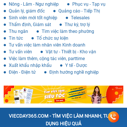
Nông - Lâm - Ngư nghiệp
Phục vụ - Tạp vụ
Quản lý, giám đốc
Quảng cáo - Tiếp Thị
Sinh viên mới tốt nghiệp
Telesales
Thẩm định, Giám sát
Thư ký, trợ lý
Thu ngân
Tìm việc làm theo phường
Tin tức
Tổ chức sự kiện
Tư vấn việc làm nhân viên Kinh doanh
Tư vấn viên
Vật tư - Thiết bị - Kho vận
Việc làm thêm, cộng tác viên, parttime
Xuất khẩu nhập khẩu
Y tế - Dược
Điện - Điện tử
Định hướng nghề nghiệp
VIECDAY365.COM - TÌM VIỆC LÀM NHANH, TUYỂN
DỤNG HIỆU QUẢ