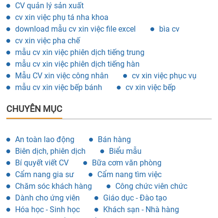
CV quản lý sản xuất
cv xin việc phụ tá nha khoa
download mẫu cv xin việc file excel
bìa cv
cv xin việc pha chế
mẫu cv xin việc phiên dịch tiếng trung
mẫu cv xin việc phiên dịch tiếng hàn
Mẫu CV xin việc công nhân
cv xin việc phục vụ
mẫu cv xin việc bếp bánh
cv xin việc bếp
CHUYÊN MỤC
An toàn lao động
Bán hàng
Biên dịch, phiên dịch
Biểu mẫu
Bí quyết viết CV
Bữa cơm văn phòng
Cẩm nang gia sư
Cẩm nang tìm việc
Chăm sóc khách hàng
Công chức viên chức
Dành cho ứng viên
Giáo dục - Đào tạo
Hóa học - Sinh học
Khách sạn - Nhà hàng