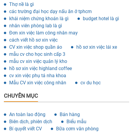
Thợ nề là gì
các trường đại học dạy nấu ăn ở tphcm
khái niệm chứng khoán là gì
budget hotel là gì
nhân viên phòng lab là gì
Đơn xin việc làm công nhân may
cách viết hồ sơ xin việc
CV xin việc shop quần áo
hồ sơ xin việc lái xe
mẫu cv cho học sinh cấp 3
mẫu cv xin việc quản lý kho
hồ sơ xin việc highland coffee
cv xin việc phụ tá nha khoa
Mẫu CV xin việc công nhân
cv du học
CHUYÊN MỤC
An toàn lao động
Bán hàng
Biên dịch, phiên dịch
Biểu mẫu
Bí quyết viết CV
Bữa cơm văn phòng