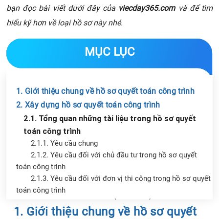
bạn đọc bài viết dưới đây của
viecday365.com
và để tìm
hiểu kỹ hơn về loại hồ sơ này nhé.
MỤC LỤC
1. Giới thiệu chung về hồ sơ quyết toán công trình
2. Xây dựng hồ sơ quyết toán công trình
2.1. Tổng quan những tài liệu trong hồ sơ quyết
toán công trình
2.1.1. Yêu cầu chung
2.1.2. Yêu cầu đối với chủ đầu tư trong hồ sơ quyết
toán công trình
2.1.3. Yêu cầu đối với đơn vị thi công trong hồ sơ quyết
toán công trình
2.2. Các bước xây dựng hồ sơ quyết toán công trình
Chia sẻ tin với bạn bè
1. Giới thiệu chung về hồ sơ quyết
3. Một số lỗi cần tránh khi lập hồ sơ quyết toán công