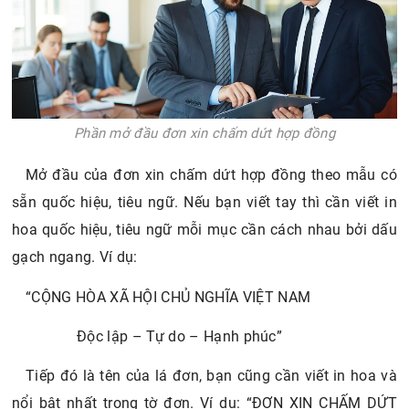
Phần mở đầu đơn xin chấm dứt hợp đồng
Mở đầu của đơn xin chấm dứt hợp đồng theo mẫu có
sẵn quốc hiệu, tiêu ngữ. Nếu bạn viết tay thì cần viết in
hoa quốc hiệu, tiêu ngữ mỗi mục cần cách nhau bởi dấu
gạch ngang. Ví dụ:
“CỘNG HÒA XÃ HỘI CHỦ NGHĨA VIỆT NAM
Độc lập – Tự do – Hạnh phúc”
Tiếp đó là tên của lá đơn, bạn cũng cần viết in hoa và
nổi bật nhất trong tờ đơn. Ví dụ: “ĐƠN XIN CHẤM DỨT