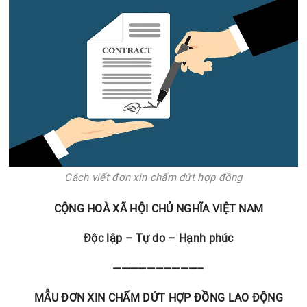
Cách viết đơn xin chấm dứt hợp đồng
CỘNG HOÀ XÃ HỘI CHỦ NGHĨA VIỆT NAM
Độc lập – Tự do – Hạnh phúc
——————————–
MẪU ĐƠN XIN CHẤM DỨT HỢP ĐỒNG LAO ĐỘNG