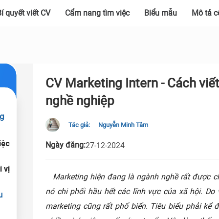
í quyết viết CV
Cẩm nang tìm việc
Biểu mẫu
Mô tả c
CV Marketing Intern - Cách viế
nghề nghiệp
ng
Tác giả:
Nguyễn Minh Tâm
iệc
Ngày đăng:
27-12-2024
 vị
Marketing hiện đang là ngành nghề rất được ch
nó chi phối hầu hết các lĩnh vực của xã hội. D
u
marketing cũng rất phổ biến. Tiêu biểu phải kể đế