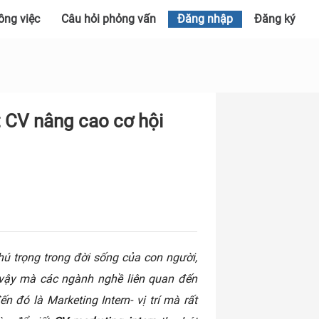
ông việc
Câu hỏi phỏng vấn
Đăng nhập
Đăng ký
t CV nâng cao cơ hội
ú trọng trong đời sống của con người,
o vậy mà các ngành nghề liên quan đến
n đó là Marketing Intern- vị trí mà rất