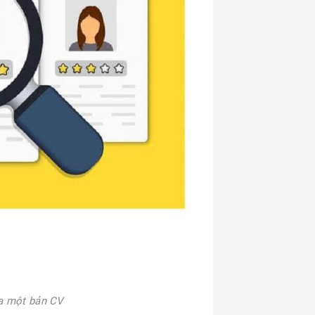
ủa một bản CV