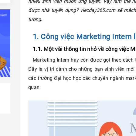
nhiều sinh viên muốn ứng tuyển. Vậy làm thế n
được nhà tuyển dụng? viecday365.com sẽ mách 
tượng.
 chí
1. Công việc Marketing Intern 
g
1.1. Một vài thông tin nhỏ về công việc 
Marketing Intern hay còn được gọi theo cách t
 trình
Đây là vị trí dành cho những bạn sinh viên mới
các trường đại học học các chuyên ngành mark
quan.