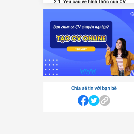
2.1. Yêu cầu về hình thức của CV
marketing intern
2.2. Nội dung CV marketing intern
2.2.1. Mục tiêu nghề nghiệp thể hiện ý
với nhà tuyển dụng
2.2.2. Trình bày kỹ năng trong CV
2.2.3. Kinh nghiệm trong CV marketin
intern
2.2.4. Trình độ học vấn trong CV được
bày như thế nào ?
Chia sẻ tin với bạn bè