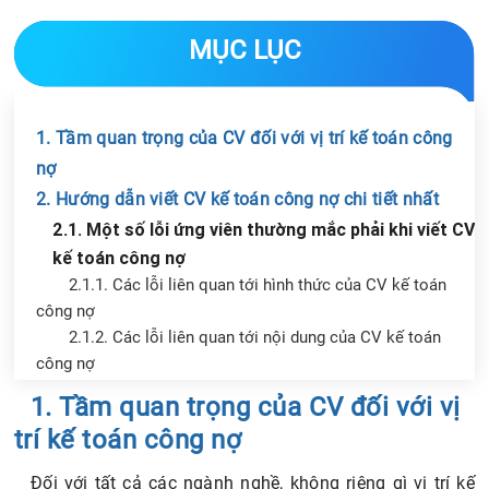
MỤC LỤC
1. Tầm quan trọng của CV đối với vị trí kế toán công
nợ
2. Hướng dẫn viết CV kế toán công nợ chi tiết nhất
2.1. Một số lỗi ứng viên thường mắc phải khi viết CV
kế toán công nợ
2.1.1. Các lỗi liên quan tới hình thức của CV kế toán
công nợ
2.1.2. Các lỗi liên quan tới nội dung của CV kế toán
công nợ
2.2. Cách viết một số mục quan trọng trong CV kế
Chia sẻ tin với bạn bè
1. Tầm quan trọng của CV đối với vị
toán công nợ
trí kế toán công nợ
2.2.1. Thông tin chung về bản thân
2.2.2. Mục tiêu nghề nghiệp kế toán công nợ
Đối với tất cả các ngành nghề, không riêng gì vị trí kế