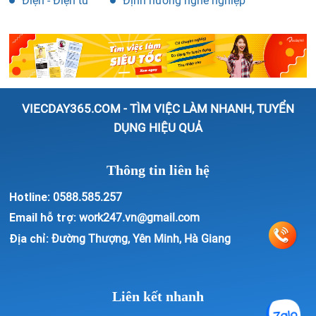
Điện - Điện tử
Định hướng nghề nghiệp
VIECDAY365.COM - TÌM VIỆC LÀM NHANH, TUYỂN
DỤNG HIỆU QUẢ
Thông tin liên hệ
Hotline:
0588.585.257
Email hỗ trợ:
work247.vn@gmail.com
Địa chỉ:
Đường Thượng, Yên Minh, Hà Giang
Liên kết nhanh