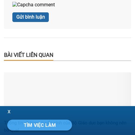
BÀI VIẾT LIÊN QUAN
x
Thông tin về trang tuyển sinh của Bộ Giáo dục bạn không nên
TÌM VIỆC LÀM
bỏ qua!