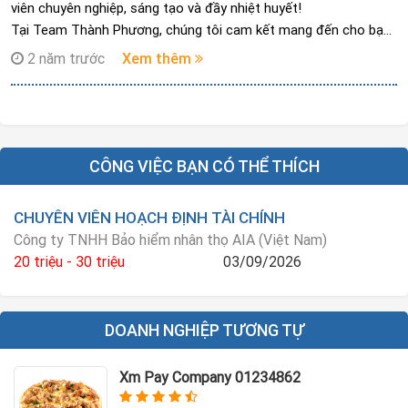
viên chuyên nghiệp, sáng tạo và đầy nhiệt huyết!
Tại Team Thành Phương, chúng tôi cam kết mang đến cho bạn:
Môi trường làm việc năng động, sáng tạo và chuyên nghiệp.
2 năm trước
Xem thêm
Hệ thống đào tạo chuyên sâu và bài bản.
Cơ hội phát triển bản thân và thăng tiến trong nghề nghiệp.
Mức thu nhập hấp dẫn và nhiều chế độ phúc lợi tốt nhất.
Hãy liên hệ ngay với Thành Phương *********
CÔNG VIỆC BẠN CÓ THỂ THÍCH
CHUYÊN VIÊN HOẠCH ĐỊNH TÀI CHÍNH
Công ty TNHH Bảo hiểm nhân thọ AIA (Việt Nam)
20 triệu - 30 triệu
03/09/2026
DOANH NGHIỆP TƯƠNG TỰ
Xm Pay Company 01234862