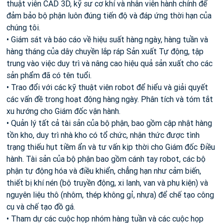
thuật viên CAD 3D, kỹ sư cơ khí và nhân viên hành chính để
đảm bảo bộ phận luôn đúng tiến độ và đáp ứng thời hạn của
chúng tôi.
• Giám sát và báo cáo về hiệu suất hàng ngày, hàng tuần và
hàng tháng của dây chuyền lắp ráp Sản xuất Tự động, tập
trung vào việc duy trì và nâng cao hiệu quả sản xuất cho các
sản phẩm đã có tên tuổi.
• Trao đổi với các kỹ thuật viên robot để hiểu và giải quyết
các vấn đề trong hoạt động hàng ngày. Phân tích và tóm tắt
xu hướng cho Giám đốc vận hành.
• Quản lý tất cả tài sản của bộ phận, bao gồm cập nhật hàng
tồn kho, duy trì nhà kho có tổ chức, nhận thức được tình
trạng thiếu hụt tiềm ẩn và tư vấn kịp thời cho Giám đốc Điều
hành. Tài sản của bộ phận bao gồm cánh tay robot, các bộ
phận tự động hóa và điều khiển, chẳng hạn như cảm biến,
thiết bị khí nén (bộ truyền động, xi lanh, van và phụ kiện) và
nguyên liệu thô (nhôm, thép không gỉ, nhựa) để chế tạo công
cụ và chế tạo đồ gá.
• Tham dự các cuộc họp nhóm hàng tuần và các cuộc họp