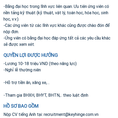
-Bằng đại học trong lĩnh vực liên quan. Ưu tiên ứng viên có
nền tảng kỹ thuật (kỹ thuật, vật lý, toán học, hóa học, sinh
học, v.v.).
-Các ứng viên từ các lĩnh vực khác cũng được chào đón để
nộp đơn.
-Ứng viên có bằng đại học đáp ứng tất cả các yêu cầu khác
sẽ được xem xét.
QUYỀN LỢI ĐƯỢC HƯỞNG
-Lương 10-18 triệu VND (theo năng lực)
-Nghỉ lễ thường niên
-Hỗ trợ tiền ăn, xăng xe,…
-Tham gia BHXH, BHYT, BHTN,.. theo luật định
HỒ SƠ BAO GỒM
Nộp CV tiếng Anh tại:
recruitment@keyhinge.com.vn